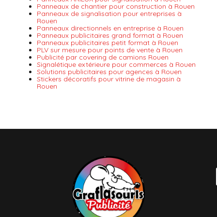
Panneaux de chantier pour construction à Rouen
Panneaux de signalisation pour entreprises à
Rouen
Panneaux directionnels en entreprise à Rouen
Panneaux publicitaires grand format à Rouen
Panneaux publicitaires petit format à Rouen
PLV sur mesure pour points de vente à Rouen
Publicité par covering de camions Rouen
Signalétique extérieure pour commerces à Rouen
Solutions publicitaires pour agences à Rouen
Stickers décoratifs pour vitrine de magasin à
Rouen