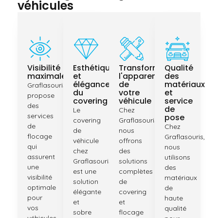
véhicules
Visibilité
Esthétique
Transformez
Qualité
maximale
et
l'apparence
des
élégance
de
matériaux
Graflasouris
du
votre
et
propose
covering
véhicule
service
des
de
Le
Chez
services
pose
covering
Graflasouris,
de
Chez
de
nous
flocage
Graflasouris,
véhicule
offrons
qui
nous
chez
des
assurent
utilisons
Graflasouris
solutions
une
des
est une
complètes
visibilité
matériaux
solution
de
optimale
de
élégante
covering
pour
haute
et
et
vos
qualité
sobre
flocage