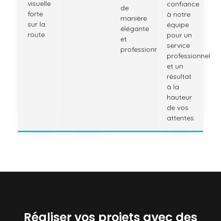
visuelle
confiance
de
forte
à notre
manière
sur la
équipe
élégante
route.
pour un
et
service
professionnelle.
professionnel
et un
résultat
à la
hauteur
de vos
attentes.
Réaliser vos projets avec des