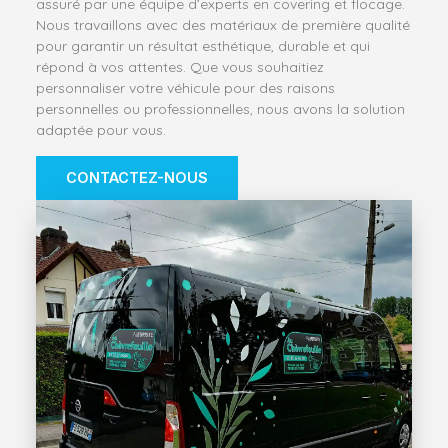
assuré par une équipe d’experts en covering et flocage.
Nous travaillons avec des matériaux de première qualité
pour garantir un résultat esthétique, durable et qui
répond à vos attentes. Que vous souhaitiez
personnaliser votre véhicule pour des raisons
personnelles ou professionnelles, nous avons la solution
adaptée pour vous.
CONTACTEZ-NOUS