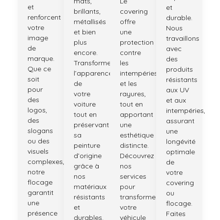
mats,
Le
et
et
brillants,
covering
renforcent
durable.
métallisés
offre
votre
Nous
et bien
une
image
travaillons
plus
protection
de
avec
encore.
contre
marque.
des
Transformez
les
Que ce
produits
l’apparence
intempéries
soit
résistants
de
et les
pour
aux UV
votre
rayures,
des
et aux
voiture
tout en
logos,
intempéries,
tout en
apportant
des
assurant
préservant
une
slogans
une
sa
esthétique
ou des
longévité
peinture
distincte.
visuels
optimale
d’origine
Découvrez
complexes,
de
grâce à
nos
notre
votre
nos
services
flocage
covering
matériaux
pour
garantit
ou
résistants
transformer
une
flocage.
et
votre
présence
Faites
durables.
véhicule