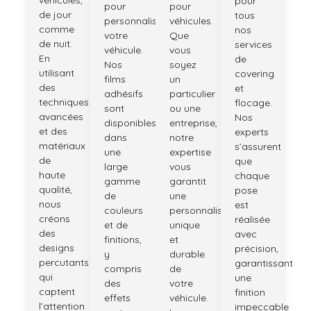
véhicules,
pour
pour
pour
de jour
tous
personnaliser
véhicules.
comme
nos
votre
Que
de nuit.
services
véhicule.
vous
En
de
Nos
soyez
utilisant
covering
films
un
des
et
adhésifs
particulier
techniques
flocage.
sont
ou une
avancées
Nos
disponibles
entreprise,
et des
experts
dans
notre
matériaux
s’assurent
une
expertise
de
que
large
vous
haute
chaque
gamme
garantit
qualité,
pose
de
une
nous
est
couleurs
personnalisation
créons
réalisée
et de
unique
des
avec
finitions,
et
designs
précision,
y
durable
percutants
garantissant
compris
de
qui
une
des
votre
captent
finition
effets
véhicule.
l’attention
impeccable