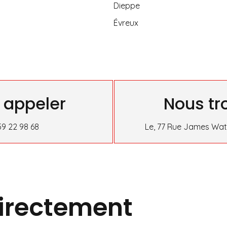
Dieppe
Évreux
 appeler
Nous tr
59 22 98 68
Le, 77 Rue James Watt
irectement