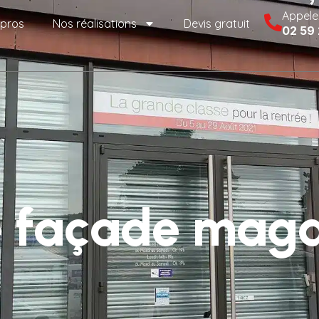
Appele
 pros
Nos réalisations
Devis gratuit
02 59
e façade maga