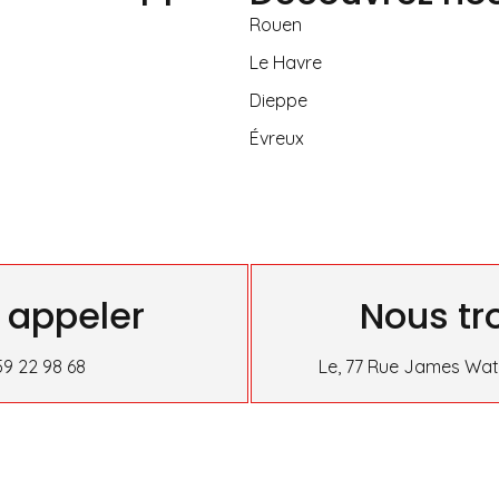
Rouen
Le Havre
Dieppe
Évreux
 appeler
Nous tr
59 22 98 68
Le, 77 Rue James Watt