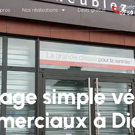
Appele
 pros
Nos réalisations
Devis gratuit
02 59
ge simple vé
erciaux à D