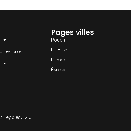
Pages villes
Rouen
Le Havre
ur les pros
Dieppe
Évreux
s Légales
C.G.U.