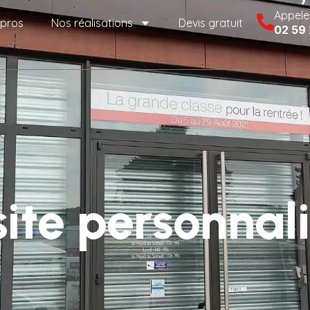
Appele
 pros
Nos réalisations
Devis gratuit
02 59
site personnal