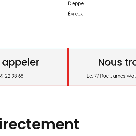
Dieppe
Évreux
 appeler
Nous tr
59 22 98 68
Le, 77 Rue James Watt
irectement