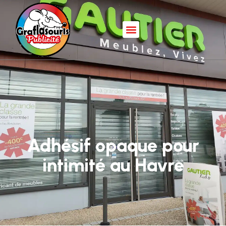
Adhésif opaque pour
intimité au Havre