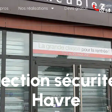
Appele
 pros
Nos réalisations
Devis gratuit
02 59
ection sécurit
Havre