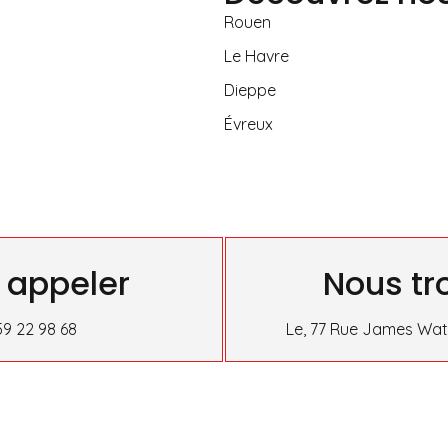
Rouen
Le Havre
Dieppe
Évreux
 appeler
Nous tr
59 22 98 68
Le, 77 Rue James Watt