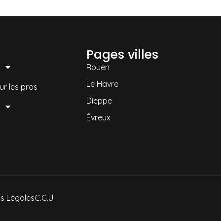
Pages villes
Rouen
Le Havre
ur les pros
Dieppe
Évreux
s Légales
C.G.U.